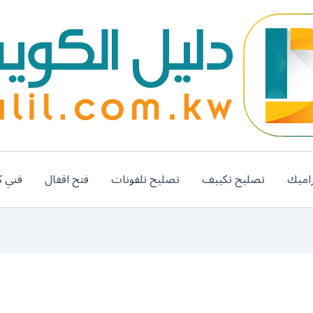
اميك
تصليح تكييف
تصليح تلفونات
فتح اقفال
فني ك