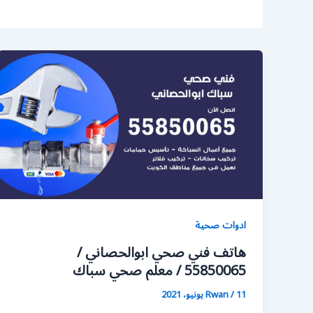
ادوات صحية
هاتف فني صحي ابوالحصاني /
55850065 / معلم صحي سباك
11 يونيو، 2021
/
Rwan