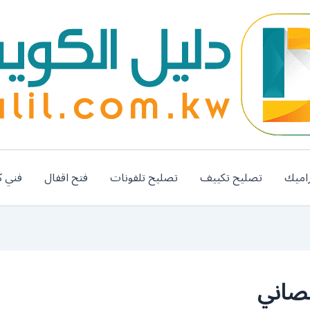
اميك
تصليح تكييف
تصليح تلفونات
فتح اقفال
فني ك
حصاني