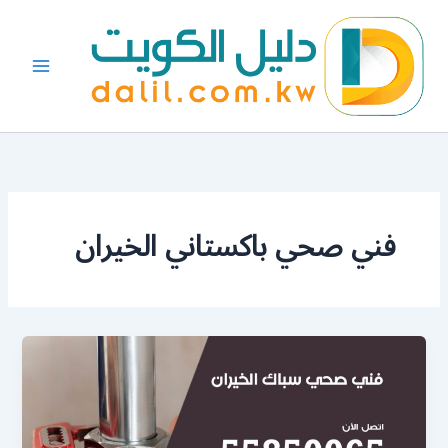
خطي
لى
لمحتوى
فني صحي باكستاني الخيران