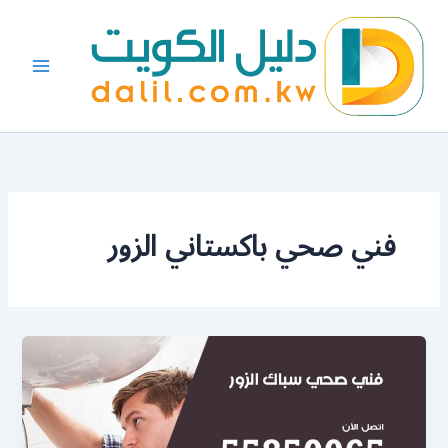
خطي
لى
لمحتوى
فني صحي باكستاني الزور