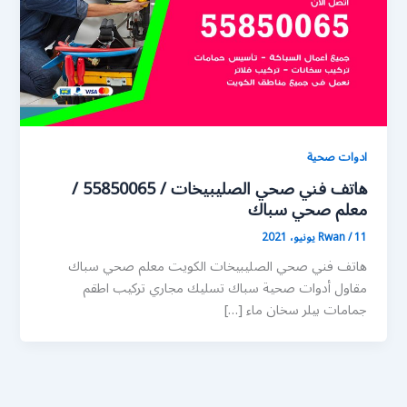
ادوات صحية
هاتف فني صحي الصليبيخات / 55850065 /
معلم صحي سباك
11 يونيو، 2021
/
Rwan
هاتف فني صحي الصليبيخات الكويت معلم صحي سباك
مقاول أدوات صحية سباك تسليك مجاري تركيب اطقم
جمامات بيلر سخان ماء […]