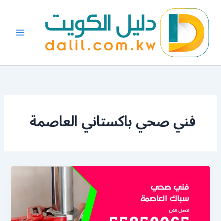
خطي
لى
لمحتوى
فني صحي باكستاني العاصمة