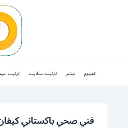
خطي
لى
لمحتوى
المنيوم
بنشر
تركيب ستلايت
تركيب سير
فني صحي باكستاني كيفان