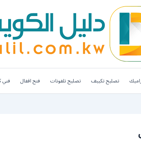
اميك
تصليح تكييف
تصليح تلفونات
فتح اقفال
فني ك