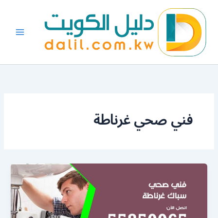
خطي
لى
لمحتوى
فني صحي غرناطة