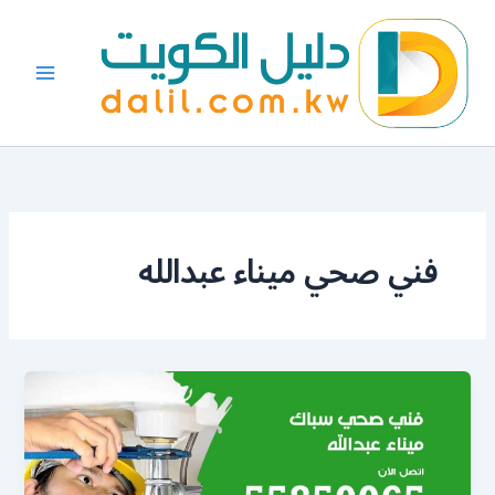
خطي
لى
لمحتوى
فني صحي ميناء عبدالله