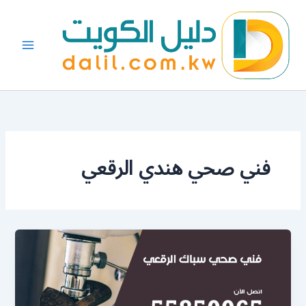
خطي
لى
لمحتوى
فني صحي هندي الرقعي