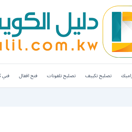
اميك
تصليح تكييف
تصليح تلفونات
فتح اقفال
فني ك