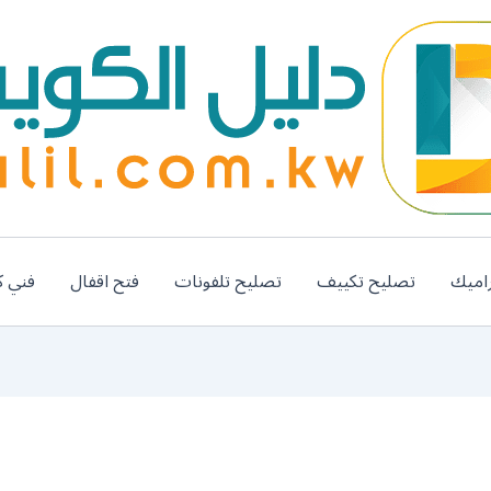
اميك
تصليح تكييف
تصليح تلفونات
فتح اقفال
فني ك