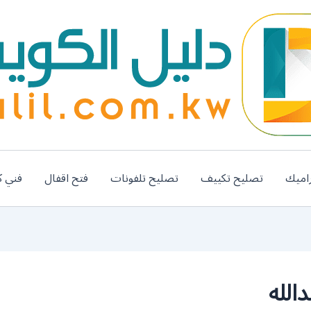
اميك
تصليح تكييف
تصليح تلفونات
فتح اقفال
فني ك
الله