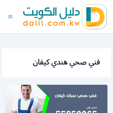
خطي
لى
لمحتوى
فني صحي هندي كيفان