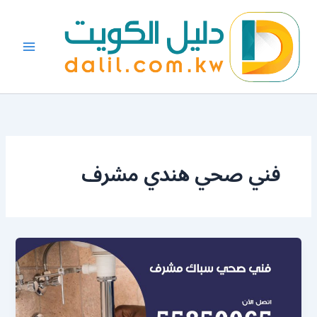
خطي
لى
لمحتوى
فني صحي هندي مشرف