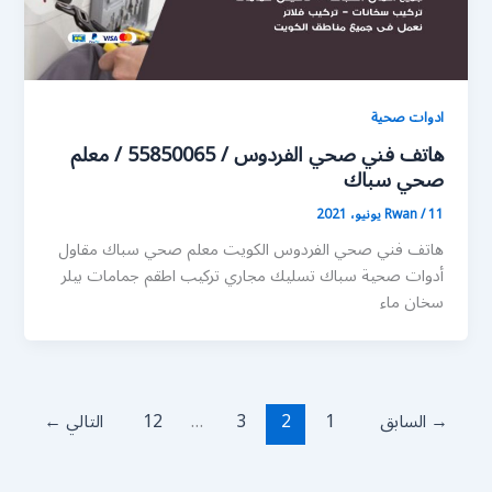
ادوات صحية
هاتف فني صحي الفردوس / 55850065 / معلم
صحي سباك
11 يونيو، 2021
/
Rwan
هاتف فني صحي الفردوس الكويت معلم صحي سباك مقاول
أدوات صحية سباك تسليك مجاري تركيب اطقم جمامات بيلر
سخان ماء
→
السابق
1
2
3
…
12
التالي
←