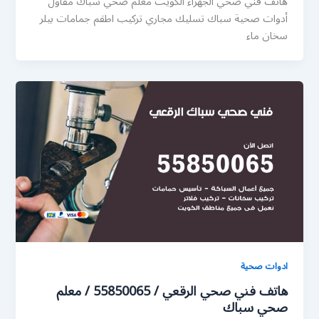
هاتف فني صحي الجهراء الكويت معلم صحي سباك مقاول
أدوات صحية سباك تسليك مجاري تركيب اطقم جمامات بيلر
سخان ماء
ادوات صحية
هاتف فني صحي الرقعي / 55850065 / معلم
صحي سباك