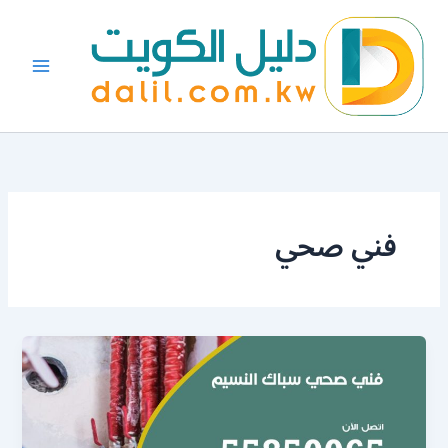
خطي
لى
لمحتوى
فني صحي