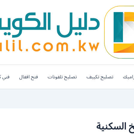
اميك
تصليح تكييف
تصليح تلفونات
فتح اقفال
فني ك
 السكنية