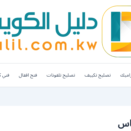
اميك
تصليح تكييف
تصليح تلفونات
فتح اقفال
فني ك
طاس