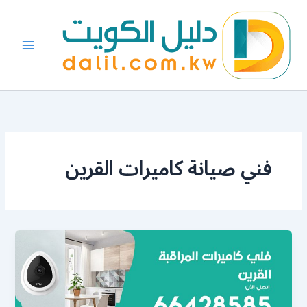
خطي
لى
لمحتوى
فني صيانة كاميرات القرين