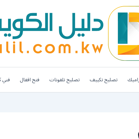
اميك
تصليح تكييف
تصليح تلفونات
فتح اقفال
فني ك