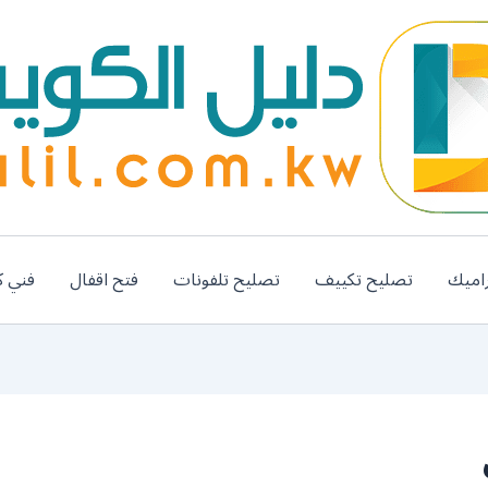
اميك
تصليح تكييف
تصليح تلفونات
فتح اقفال
فني ك