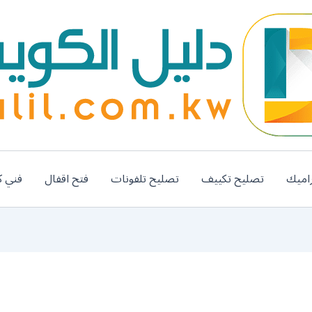
اميك
تصليح تكييف
تصليح تلفونات
فتح اقفال
فني ك