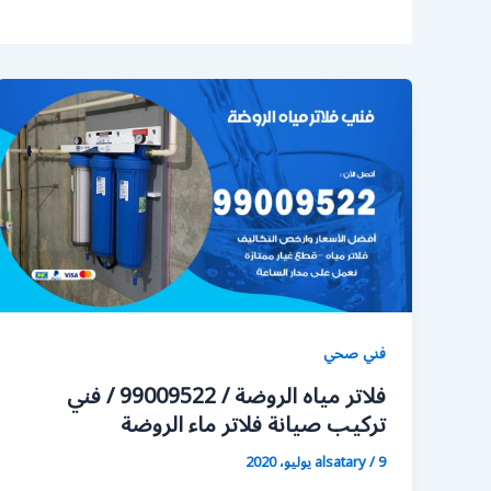
فني صحي
فلاتر مياه الروضة / 99009522 / فني
تركيب صيانة فلاتر ماء الروضة
9 يوليو، 2020
/
alsatary