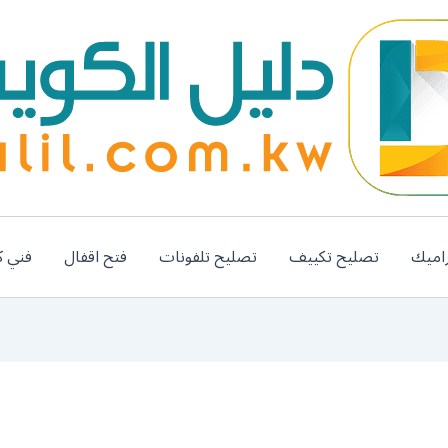
اميك
تصليح تكييف
تصليح تلفونات
فتح اقفال
فني ك