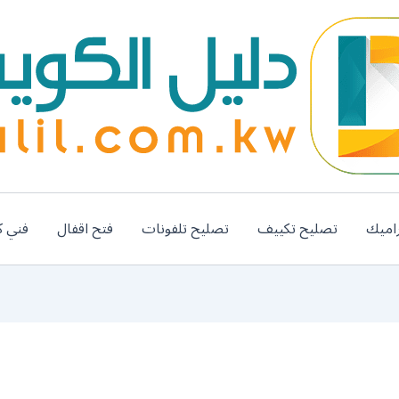
اميك
تصليح تكييف
تصليح تلفونات
فتح اقفال
فني ك