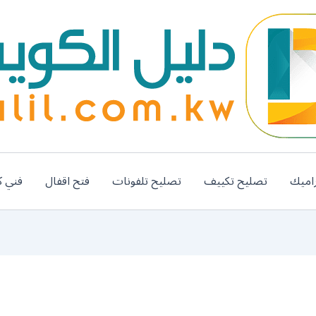
اميك
تصليح تكييف
تصليح تلفونات
فتح اقفال
فني ك