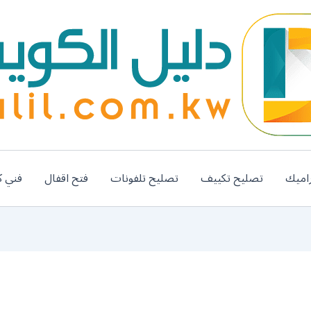
اميك
تصليح تكييف
تصليح تلفونات
فتح اقفال
فني ك