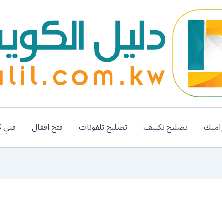
اميك
تصليح تكييف
تصليح تلفونات
فتح اقفال
فني ك