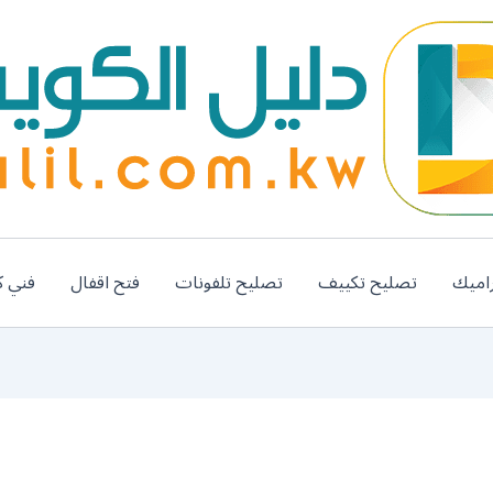
اميك
تصليح تكييف
تصليح تلفونات
فتح اقفال
فني ك