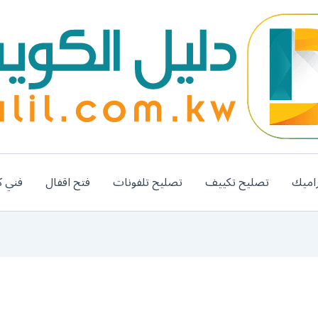
اميك
تصليح تكييف
تصليح تلفونات
فتح اقفال
فني ك