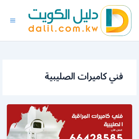
خطي
لى
لمحتوى
فني كاميرات الصليبية