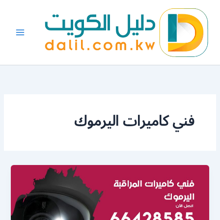
خطي
لى
لمحتوى
فني كاميرات اليرموك