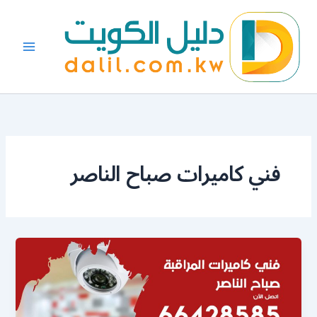
خطي
لى
لمحتوى
فني كاميرات صباح الناصر