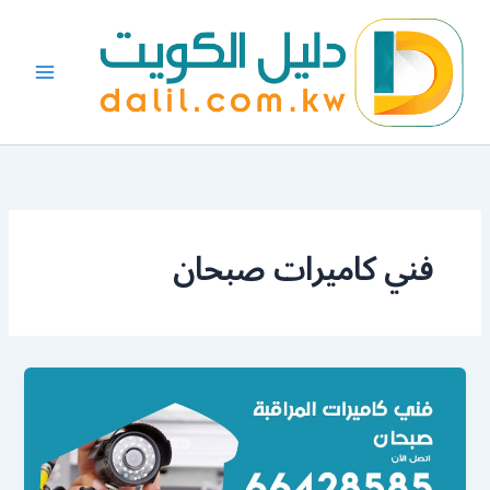
خطي
لى
لمحتوى
فني كاميرات صبحان