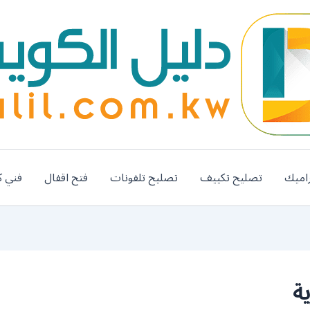
اميك
تصليح تكييف
تصليح تلفونات
فتح اقفال
فني ك
ة