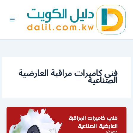
خطي
لى
لمحتوى
فني كاميرات مراقبة العارضية
الصناعية