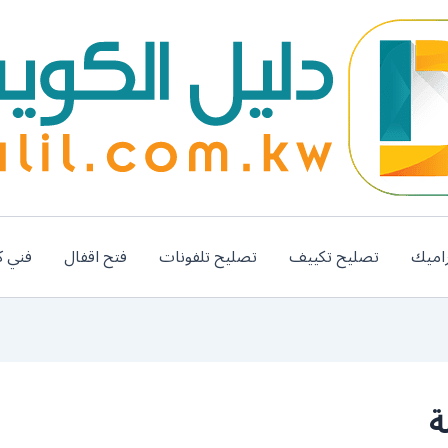
اميك
تصليح تكييف
تصليح تلفونات
فتح اقفال
فني ك
ة