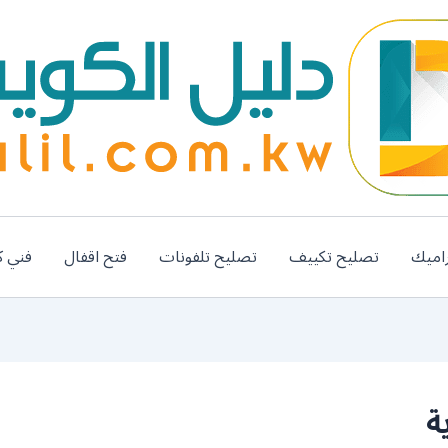
اميك
تصليح تكييف
تصليح تلفونات
فتح اقفال
فني ك
ة