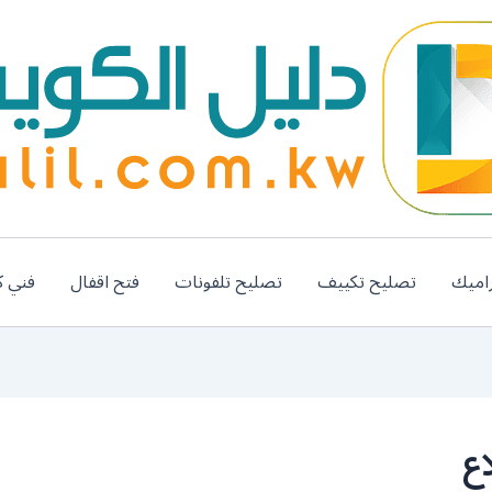
اميك
تصليح تكييف
تصليح تلفونات
فتح اقفال
فني ك
ع