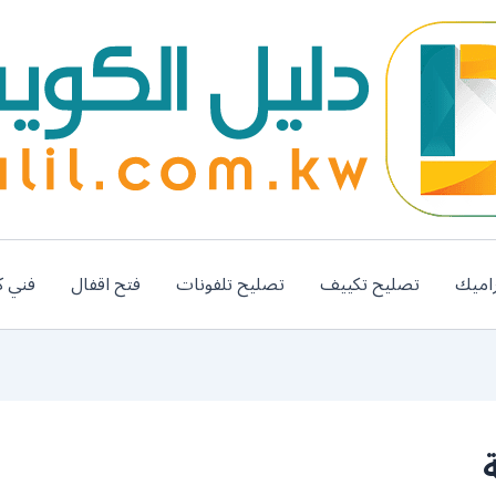
اميك
تصليح تكييف
تصليح تلفونات
فتح اقفال
فني ك