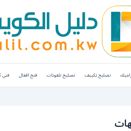
اميك
تصليح تكييف
تصليح تلفونات
فتح اقفال
فني ك
هات