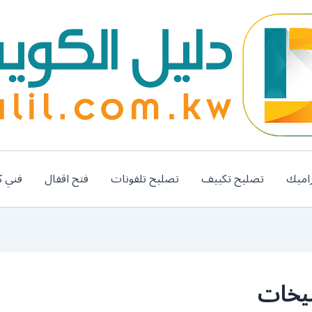
اميك
تصليح تكييف
تصليح تلفونات
فتح اقفال
فني ك
بيخات