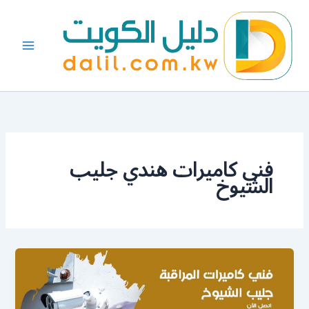
خطي
لى
لمحتوى
فني كاميرات هندي جليب
الشيوخ