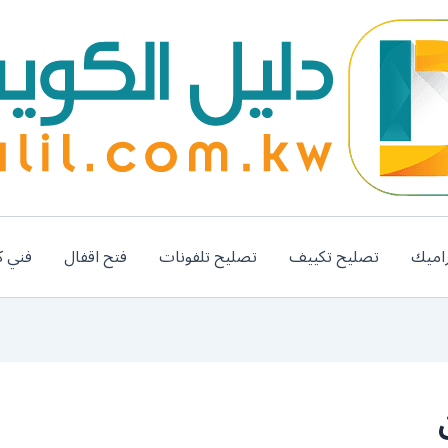
اميك
تصليح تكييف
تصليح تلفونات
فتح اقفال
فني ك