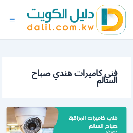
خطي
لى
لمحتوى
فني كاميرات هندي صباح
السالم