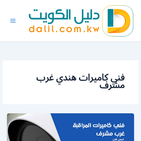
خطي
لى
لمحتوى
فني كاميرات هندي غرب
مشرف