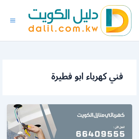
خطي
لى
لمحتوى
فني كهرباء ابو فطيرة