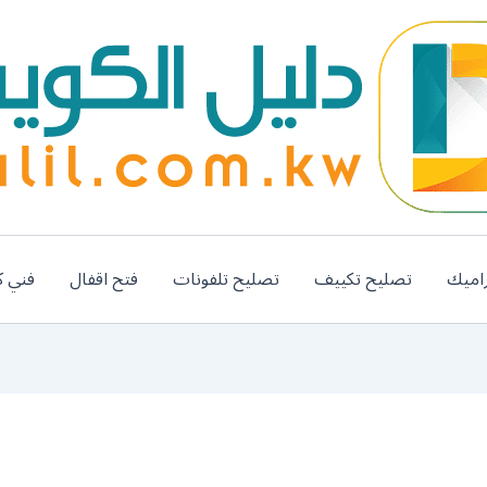
اميك
تصليح تكييف
تصليح تلفونات
فتح اقفال
فني ك