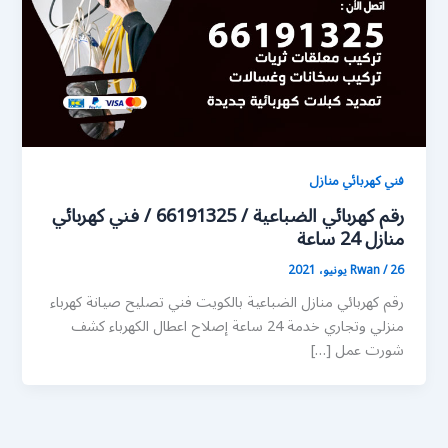
فني كهربائي منازل
رقم كهربائي الضباعية / 66191325 / فني كهربائي
منازل 24 ساعة
26 يونيو، 2021
/
Rwan
رقم كهربائي منازل الضباعية بالكويت فني تصليح صيانة كهرباء
منزلي وتجاري خدمة 24 ساعة إصلاح اعطال الكهرباء كشف
شورت عمل […]