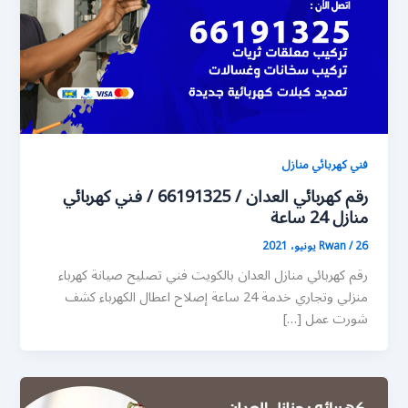
فني كهربائي منازل
رقم كهربائي العدان / 66191325 / فني كهربائي
منازل 24 ساعة
26 يونيو، 2021
/
Rwan
رقم كهربائي منازل العدان بالكويت فني تصليح صيانة كهرباء
منزلي وتجاري خدمة 24 ساعة إصلاح اعطال الكهرباء كشف
شورت عمل […]