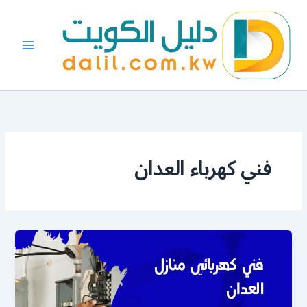
خطي
لى
لمحتوى
فني كهرباء العدان