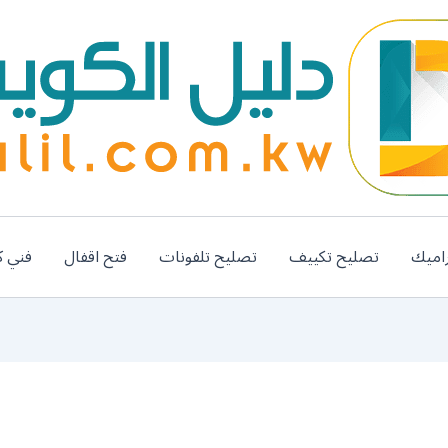
اميك
تصليح تكييف
تصليح تلفونات
فتح اقفال
فني ك